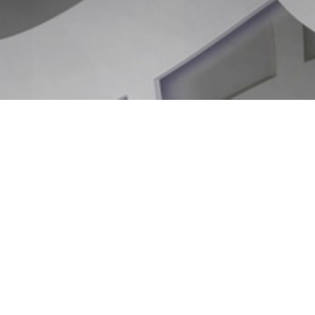
Ihre Rechtsanwälte in Stuttgart Bad Cannstatt
Gut erreichbar mit öffentlichen Verkehrsmitteln aber auch für
Autofahrer verkehrsgünstig gelegen befindet sich unsere
Kanzlei keine 50 Meter vom Amtsgericht Stuttgart Bad
Cannstatt entfernt.