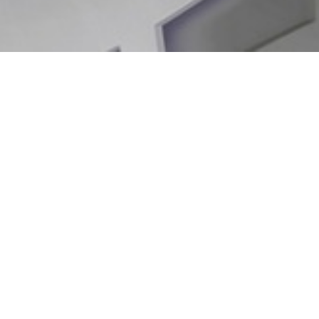
Treten Sie in Kontakt
mit uns:
Badstr.15
70372 Stuttgart
Telefon: +49 711 955 98 00
Fax +49 711 955 980 22