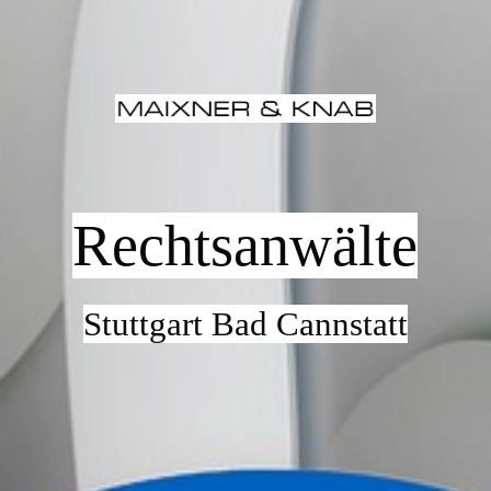
HOME
SIDEMAP
Rechtsanwälte
IHRE RECHTSBERATER
RECHTSGEBIETE
Stuttgart Bad Cannstatt
KONTAKT/ÖFFNUNGSZEITEN